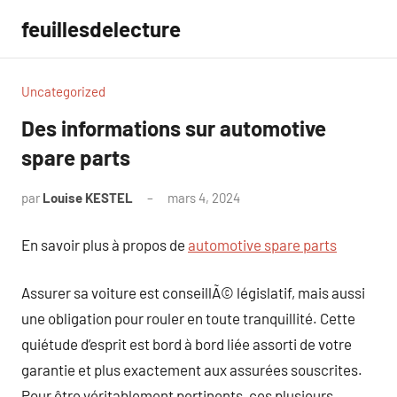
Aller
feuillesdelecture
au
contenu
Uncategorized
Des informations sur automotive
spare parts
par
Louise KESTEL
mars 4, 2024
Aucun
commentaire
En savoir plus à propos de
automotive spare parts
Assurer sa voiture est conseillÃ© législatif, mais aussi
une obligation pour rouler en toute tranquillité. Cette
quiétude d’esprit est bord à bord liée assorti de votre
garantie et plus exactement aux assurées souscrites.
Pour être véritablement pertinents, ces plusieurs