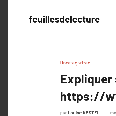
Aller
au
feuillesdelecture
contenu
Uncategorized
Expliquer
https://
par
Louise KESTEL
ma