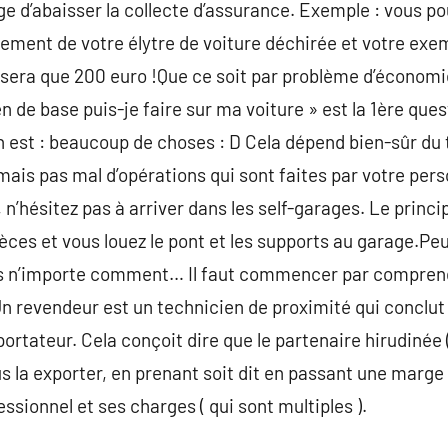
e d’abaisser la collecte d’assurance. Exemple : vous po
ement de votre élytre de voiture déchirée et votre exe
era que 200 euro !Que ce soit par problème d’économies
 de base puis-je faire sur ma voiture » est la 1ère quest
on est : beaucoup de choses : D Cela dépend bien-sûr du 
s pas mal d’opérations qui sont faites par votre perso
, n’hésitez pas à arriver dans les self-garages. Le princi
èces et vous louez le pont et les supports au garage.Peu
as n’importe comment… Il faut commencer par compren
 revendeur est un technicien de proximité qui conclut 
ortateur. Cela conçoit dire que le partenaire hirudinée 
s la exporter, en prenant soit dit en passant une marge q
ssionnel et ses charges ( qui sont multiples ).