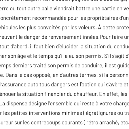
re ou tout autre balle viendrait battre une partie en ve
 concrètement recommandée pour les propriétaires d’un
véhicules les plus convoités par les voleurs. À cette prot
uvant le danger de renversement innées.Pour faire une l
ut d’abord, il faut bien d’élucider la situation du cond
ner son âge et le temps qu’il a eu son permis. S’il s’agit
mps derniers traité son permis de conduire, il est guidé 
me. Dans le cas opposé, en d’autres termes, si la person
 l’assurance auto tous dangers est l’option qui s’avère êt
ouer la situation financier du chauffeur. En effet, les 
.La dispense désigne l’ensemble qui reste à votre charge 
 les petites interventions minimes ( égratignures ou tra
’assureur sur les contrecoups courants ( rétro arraché, et