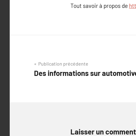
Tout savoir à propos de
ht
Navigation
Publication précédente
Des informations sur automotiv
de
l’article
Laisser un comment