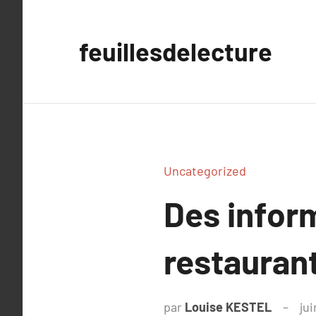
Aller
au
feuillesdelecture
contenu
Uncategorized
Des inform
restauran
par
Louise KESTEL
jui