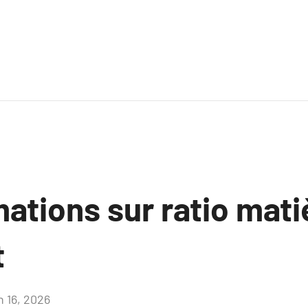
ations sur ratio mati
t
n 16, 2026
Aucun