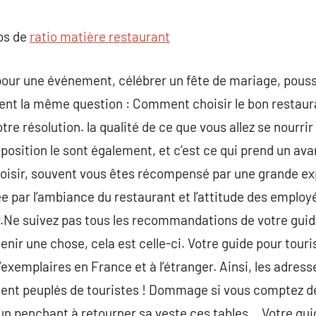
commentaire
pos de
ratio matière restaurant
pour une événement, célébrer un fête de mariage, pouss
 la même question : Comment choisir le bon restauran
re résolution. la qualité de ce que vous allez se nourri
 position le sont également, et c’est ce qui prend un a
hoisir, souvent vous êtes récompensé par une grande e
par l’ambiance du restaurant et l’attitude des employé
e suivez pas tous les recommandations de votre guide 
enir une chose, cela est celle-ci. Votre guide pour touri
d’exemplaires en France et à l’étranger. Ainsi, les adre
nt peuplés de touristes ! Dommage si vous comptez dét
un penchant à retourner sa veste ces tables… Votre gui