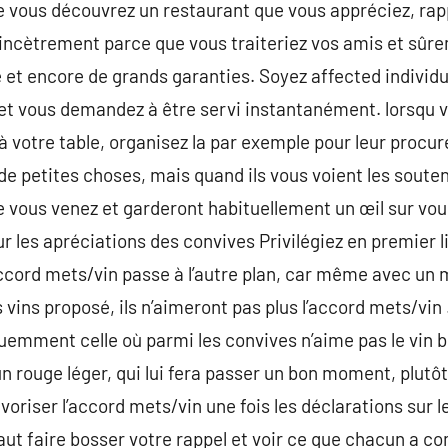
ue vous découvrez un restaurant que vous appréciez, ra
sincètrement parce que vous traiteriez vos amis et sûr
 et encore de grands garanties. Soyez affected individua
et vous demandez à être servi instantanément. lorsqu v
votre table, organisez la par exemple pour leur procure
r de petites choses, mais quand ils vous voient les souten
e vous venez et garderont habituellement un œil sur vou
les apréciations des convives Privilégiez en premier lie
’accord mets/vin passe à l’autre plan, car même avec un 
 vins proposé, ils n’aimeront pas plus l’accord mets/vin
quemment celle où parmi les convives n’aime pas le vin 
n rouge léger, qui lui fera passer un bon moment, plutôt 
favoriser l’accord mets/vin une fois les déclarations sur 
faut faire bosser votre rappel et voir ce que chacun a 