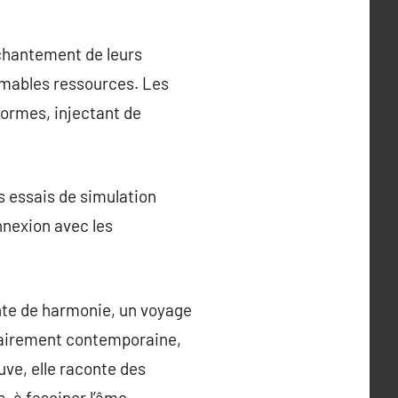
nchantement de leurs
timables ressources. Les
normes, injectant de
s essais de simulation
nnexion avec les
nte de harmonie, un voyage
nnairement contemporaine,
uve, elle raconte des
, à fasciner l’âme