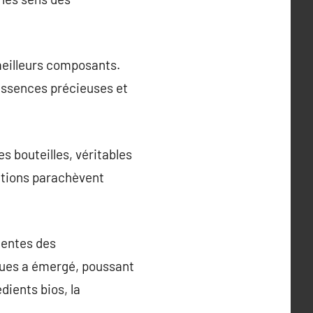
 meilleurs composants.
 essences précieuses et
s bouteilles, véritables
ations parachèvent
tentes des
ues a émergé, poussant
dients bios, la