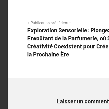
Navigation
Publication précédente
Exploration Sensorielle: Plonge
de
Envoûtant de la Parfumerie, où S
l’article
Créativité Coexistent pour Crée
la Prochaine Ère
Laisser un comment