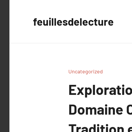
Aller
au
feuillesdelecture
contenu
Uncategorized
Exploratio
Domaine C
Tradition 