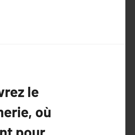
vrez le
erie, où
ent pour