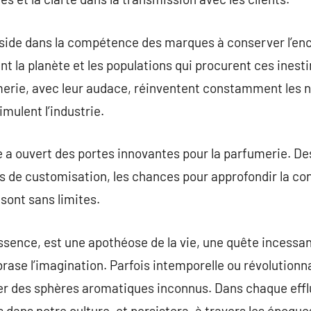
réside dans la compétence des marques à conserver l’e
nt la planète et les populations qui procurent ces ines
umerie, avec leur audace, réinventent constamment les 
imulent l’industrie.
ale a ouvert des portes innovantes pour la parfumerie. De
s de customisation, les chances pour approfondir la co
sont sans limites.
ssence, est une apothéose de la vie, une quête incessa
brase l’imagination. Parfois intemporelle ou révolutio
rer des sphères aromatiques inconnus. Dans chaque effl
dans notre culture, et persistera, à travers les époques