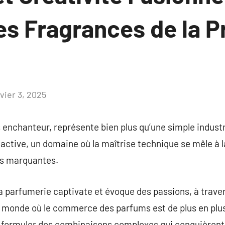
es Fragrances de la 
vier 3, 2025
Aucun
commentaire
 enchanteur, représente bien plus qu’une simple industri
ctive, un domaine où la maîtrise technique se mêle à l
es marquantes.
la parfumerie captivate et évoque des passions, à trave
 monde où le commerce des parfums est de plus en plus
 formuler des combinaisons complexes qui conquièrent 