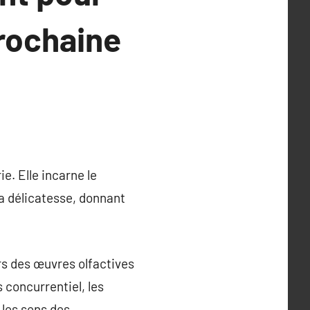
Prochaine
e. Elle incarne le
a délicatesse, donnant
rs des œuvres olfactives
 concurrentiel, les
les sens des