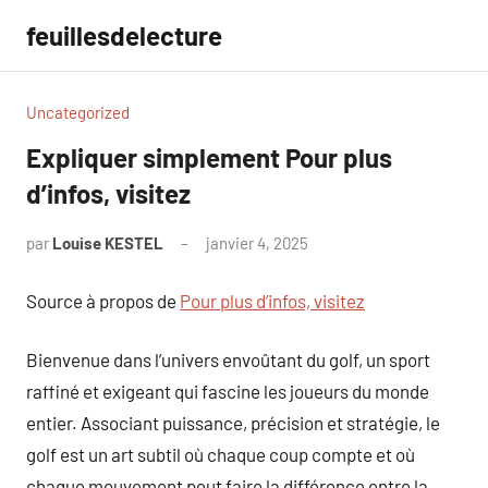
Aller
feuillesdelecture
au
contenu
Uncategorized
Expliquer simplement Pour plus
d’infos, visitez
par
Louise KESTEL
janvier 4, 2025
Aucun
commentaire
Source à propos de
Pour plus d’infos, visitez
Bienvenue dans l’univers envoûtant du golf, un sport
raffiné et exigeant qui fascine les joueurs du monde
entier. Associant puissance, précision et stratégie, le
golf est un art subtil où chaque coup compte et où
chaque mouvement peut faire la différence entre la