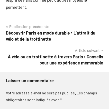
l’esprit de Paris comme peu d’autres moyens le
permettent.
Navigation
Publication précédente
Découvrir Paris en mode durable : L’attrait du
de
vélo et de la trottinette
l’article
Article suivant
À vélo ou en trottinette à travers Paris : Conseils
pour une expérience mémorable
Laisser un commentaire
Votre adresse e-mail ne sera pas publiée.
Les champs
obligatoires sont indiqués avec
*