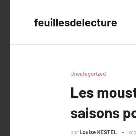
Aller
au
feuillesdelecture
contenu
Uncategorized
Les mousti
saisons po
par
Louise KESTEL
ma