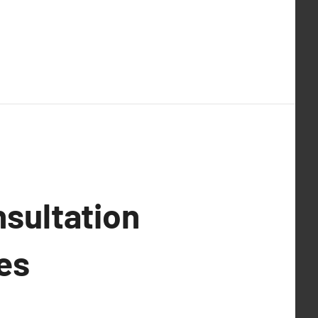
nsultation
es