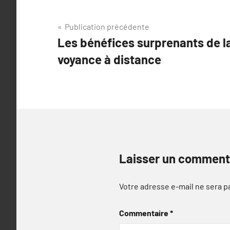
Navigation
Publication précédente
Les bénéfices surprenants de l
de
voyance à distance
l’article
Laisser un comment
Votre adresse e-mail ne sera p
Commentaire
*