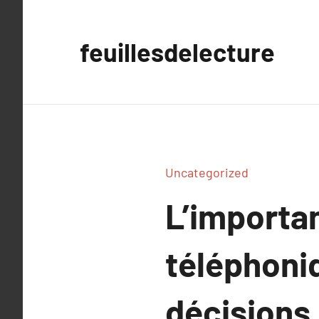
Aller
au
feuillesdelecture
contenu
Uncategorized
L’importan
téléphoni
décisions