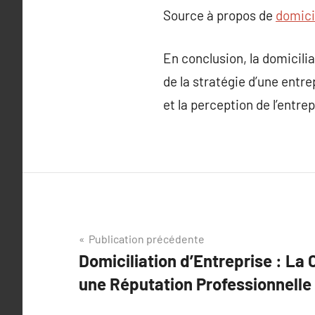
Source à propos de
domicil
En conclusion, la domiciliat
de la stratégie d’une entre
et la perception de l’ent
Navigation
Publication précédente
Domiciliation d’Entreprise : La
de
une Réputation Professionnelle
l’article