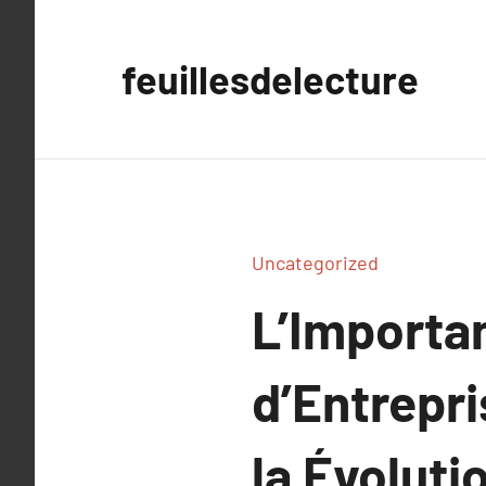
Aller
au
feuillesdelecture
contenu
Uncategorized
L’Importa
d’Entrepri
la Évoluti