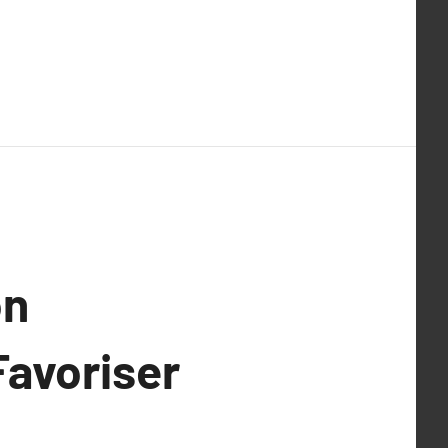
on
Favoriser
e