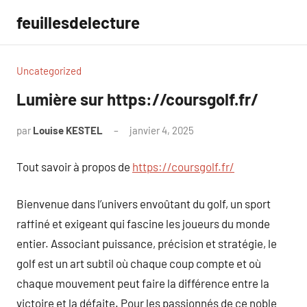
Aller
feuillesdelecture
au
contenu
Uncategorized
Lumière sur https://coursgolf.fr/
par
Louise KESTEL
janvier 4, 2025
Aucun
commentaire
Tout savoir à propos de
https://coursgolf.fr/
Bienvenue dans l’univers envoûtant du golf, un sport
raffiné et exigeant qui fascine les joueurs du monde
entier. Associant puissance, précision et stratégie, le
golf est un art subtil où chaque coup compte et où
chaque mouvement peut faire la différence entre la
victoire et la défaite. Pour les passionnés de ce noble