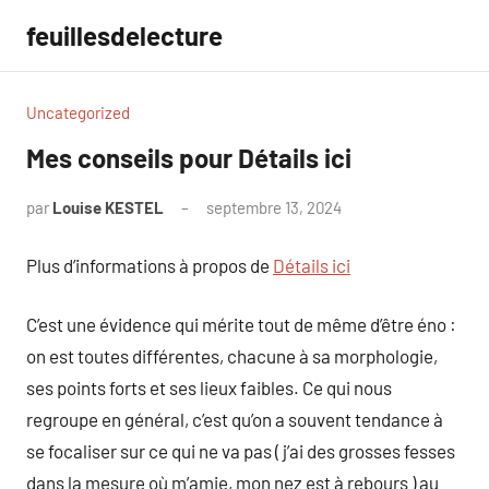
Aller
feuillesdelecture
au
contenu
Uncategorized
Mes conseils pour Détails ici
par
Louise KESTEL
septembre 13, 2024
Aucun
commentaire
Plus d’informations à propos de
Détails ici
C’est une évidence qui mérite tout de même d’être éno :
on est toutes différentes, chacune à sa morphologie,
ses points forts et ses lieux faibles. Ce qui nous
regroupe en général, c’est qu’on a souvent tendance à
se focaliser sur ce qui ne va pas ( j’ai des grosses fesses
dans la mesure où m’amie, mon nez est à rebours ) au