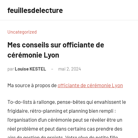
Aller
feuillesdelecture
au
contenu
Uncategorized
Mes conseils sur officiante de
cérémonie Lyon
par
Louise KESTEL
mai 2, 2024
Aucun
commentaire
Ma source à propos de
officiante de cérémonie Lyon
To-do-lists à rallonge, pense-bêtes qui envahissent le
frigidaire, rétro-planning et planning bien rempli :
l’organisation d’un cérémonie peut se révéler être un
réel problème et peut dans certains cas prendre des
airs de gestion de projets. Votre rêve de petite fille