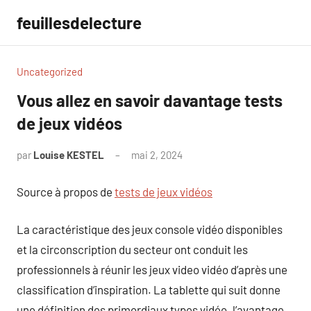
Aller
feuillesdelecture
au
contenu
Uncategorized
Vous allez en savoir davantage tests
de jeux vidéos
par
Louise KESTEL
mai 2, 2024
Aucun
commentaire
Source à propos de
tests de jeux vidéos
La caractéristique des jeux console vidéo disponibles
et la circonscription du secteur ont conduit les
professionnels à réunir les jeux video vidéo d’après une
classification d’inspiration. La tablette qui suit donne
une définition des primordiaux types vidéo. l’avantage