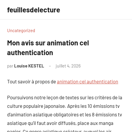
Aller
feuillesdelecture
au
contenu
Uncategorized
Mon avis sur animation cel
authentication
par
Louise KESTEL
juillet 4, 2026
Aucun
commentaire
Tout savoir à propos de
animation cel authentication
Poursuivons notre leçon de textes sur les critères de la
culture populaire japonaise. Après les 10 émissions tv
d’animation asiatique obligatoires et les 8 émissions tv
asiatique qu’il faut avoir diffusés, place aux manga
papier. Ce genre asiatique créateur, auquel les air