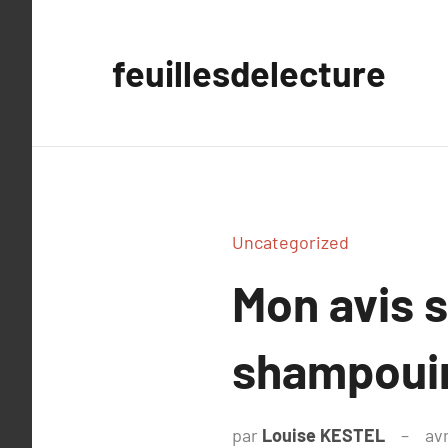
Aller
au
feuillesdelecture
contenu
Uncategorized
Mon avis 
shampoui
par
Louise KESTEL
avr