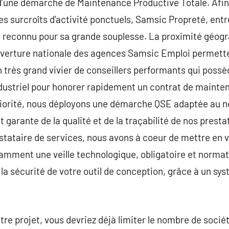
’une démarche de Maintenance Productive Totale. Afin
s surcroîts d’activité ponctuels, Samsic Propreté, entre
 reconnu pour sa grande souplesse. La proximité géogr
verture nationale des agences Samsic Emploi permettent
n très grand vivier de conseillers performants qui pos
dustriel pour honorer rapidement un contrat de mainten
riorité, nous déployons une démarche QSE adaptée au ne
t garante de la qualité et de la traçabilité de nos prest
estataire de services, nous avons à coeur de mettre en 
amment une veille technologique, obligatoire et normat
la sécurité de votre outil de conception, grâce à un sy
tre projet, vous devriez déjà limiter le nombre de socié