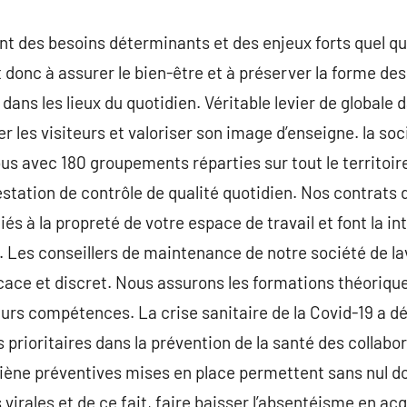
ont des besoins déterminants et des enjeux forts quel qu
nt donc à assurer le bien-être et à préserver la forme de
ans les lieux du quotidien. Véritable levier de globale da
r les visiteurs et valoriser son image d’enseigne. la so
us avec 180 groupements réparties sur tout le territoir
estation de contrôle de qualité quotidien. Nos contrats 
iés à la propreté de votre espace de travail et font la in
. Les conseillers de maintenance de notre société de l
cace et discret. Nous assurons les formations théorique
eurs compétences. La crise sanitaire de la Covid-19 a d
 prioritaires dans la prévention de la santé des collabo
iène préventives mises en place permettent sans nul dou
virales et de ce fait, faire baisser l’absentéisme en ac