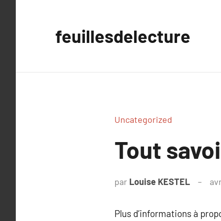
Aller
au
feuillesdelecture
contenu
Uncategorized
Tout savo
par
Louise KESTEL
avr
Plus d’informations à pro