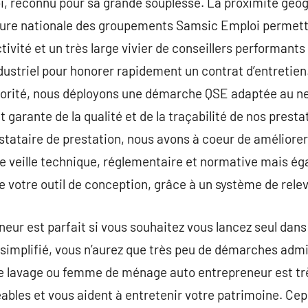
i, reconnu pour sa grande souplesse. La proximité géog
iture nationale des groupements Samsic Emploi permette
ivité et un très large vivier de conseillers performants
ustriel pour honorer rapidement un contrat d’entretien.
riorité, nous déployons une démarche QSE adaptée au ne
t garante de la qualité et de la traçabilité de nos prest
estataire de prestation, nous avons à coeur de améliore
 veille technique, réglementaire et normative mais ég
e votre outil de conception, grâce à un système de rele
neur est parfait si vous souhaitez vous lancez seul dans
simplifié, vous n’aurez que très peu de démarches admin
 de lavage ou femme de ménage auto entrepreneur est t
ables et vous aident à entretenir votre patrimoine. Cep