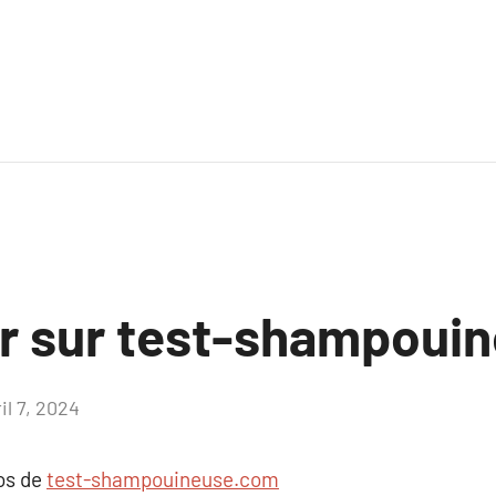
ir sur test-shampoui
il 7, 2024
Aucun
commentaire
pos de
test-shampouineuse.com