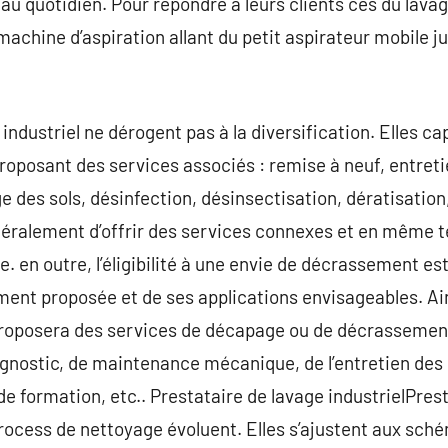
au quotidien. Pour répondre à leurs clients ces du lavag
 machine d’aspiration allant du petit aspirateur mobile 
ndustriel ne dérogent pas à la diversification. Elles cap
proposant des services associés : remise à neuf, entret
ge des sols, désinfection, désinsectisation, dératisatio
néralement d’offrir des services connexes et en même 
e. en outre, l’éligibilité à une envie de décrassement est
ment proposée et de ses applications envisageables. Ain
roposera des services de décapage ou de décrassemen
iagnostic, de maintenance mécanique, de l’entretien des
 formation, etc.. Prestataire de lavage industrielPres
process de nettoyage évoluent. Elles s’ajustent aux sc