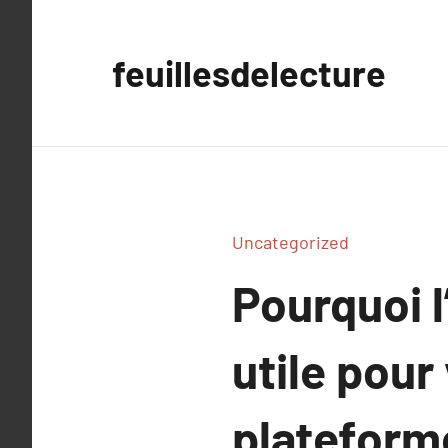
Aller
au
feuillesdelecture
contenu
Uncategorized
Pourquoi l
utile pour 
plateform