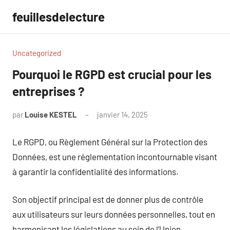
Aller
feuillesdelecture
au
contenu
Uncategorized
Pourquoi le RGPD est crucial pour les
entreprises ?
par
Louise KESTEL
janvier 14, 2025
Aucun
commentaire
Le RGPD, ou Règlement Général sur la Protection des
Données, est une réglementation incontournable visant
à garantir la confidentialité des informations.
Son objectif principal est de donner plus de contrôle
aux utilisateurs sur leurs données personnelles, tout en
harmonisant les législations au sein de l’Union