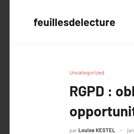
Aller
au
feuillesdelecture
contenu
Uncategorized
RGPD : obl
opportuni
par
Louise KESTEL
jan