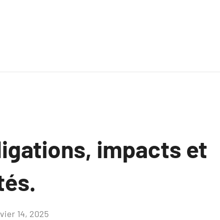
igations, impacts et
tés.
vier 14, 2025
Aucun