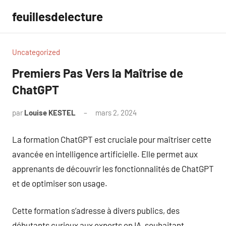
Aller
feuillesdelecture
au
contenu
Uncategorized
Premiers Pas Vers la Maîtrise de
ChatGPT
par
Louise KESTEL
mars 2, 2024
Aucun
commentaire
La formation ChatGPT est cruciale pour maîtriser cette
avancée en intelligence artificielle. Elle permet aux
apprenants de découvrir les fonctionnalités de ChatGPT
et de optimiser son usage.
Cette formation s’adresse à divers publics, des
débutants curieux aux experts en IA, souhaitant