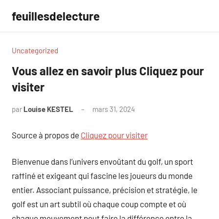
Aller
feuillesdelecture
au
contenu
Uncategorized
Vous allez en savoir plus Cliquez pour
visiter
par
Louise KESTEL
mars 31, 2024
Aucun
commentaire
Source à propos de
Cliquez pour visiter
Bienvenue dans l’univers envoûtant du golf, un sport
raffiné et exigeant qui fascine les joueurs du monde
entier. Associant puissance, précision et stratégie, le
golf est un art subtil où chaque coup compte et où
chaque mouvement peut faire la différence entre la