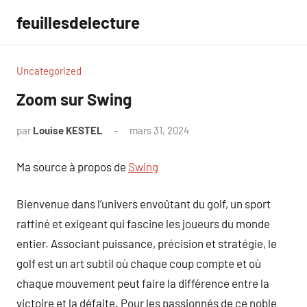
Aller
feuillesdelecture
au
contenu
Uncategorized
Zoom sur Swing
par
Louise KESTEL
mars 31, 2024
Aucun
commentaire
Ma source à propos de
Swing
Bienvenue dans l’univers envoûtant du golf, un sport
raffiné et exigeant qui fascine les joueurs du monde
entier. Associant puissance, précision et stratégie, le
golf est un art subtil où chaque coup compte et où
chaque mouvement peut faire la différence entre la
victoire et la défaite. Pour les passionnés de ce noble