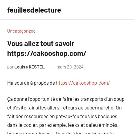
Aller
feuillesdelecture
au
contenu
Uncategorized
Vous allez tout savoir
https://cakooshop.com/
par
Louise KESTEL
mars 29, 2024
Aucun
commentaire
Ma source à propos de
https://cakooshop.com/
Ça donne l’opportunité de faire les transports d’un coup
et d’éviter ainsi les allers-retours au supermarché. On
fait des ressources en pot-au-feu tous les basiques
dans le cooler. par exemple, leeks et caïeu émincés,
herbes aromatiques… Dans le frigo : cuisse, œufs,