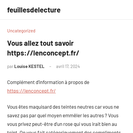
Aller
feuillesdelecture
au
contenu
Uncategorized
Vous allez tout savoir
https://lenconcept.fr/
par
Louise KESTEL
avril 17, 2024
Aucun
commentaire
Complément d’information à propos de
https://lenconcept.fr/
Vous êtes maquisard des teintes neutres car vous ne
savez pas par quel moyen emmêler les autres ? Vous
vous privez peut-être d’un rose qui vous irait bien au
teint. On vous fait catégoriquement des compliments