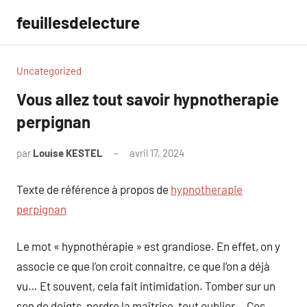
Aller
feuillesdelecture
au
contenu
Uncategorized
Vous allez tout savoir hypnotherapie
perpignan
par
Louise KESTEL
avril 17, 2024
Aucun
commentaire
Texte de référence à propos de
hypnotherapie
perpignan
Le mot « hypnothérapie » est grandiose. En effet, on y
associe ce que l’on croit connaitre, ce que l’on a déjà
vu… Et souvent, cela fait intimidation. Tomber sur un
son de doigts, perdre la maîtrise, tout oublier… Ces