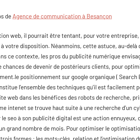
commentaire
os de
Agence de communication à Besançon
ion web, il pourrait être tentant, pour votre entrepris
à votre disposition. Néanmoins, cette astuce, au-delà 
ns ce contexte, les pros du publicité numérique envisag
de chances de devenir de postérieurs clients, pour optim
ement.le positionnement sur google organique ( Search 
stitue l’ensemble des techniques qu’il est facilement p
site web dans les bénéfices des robots de recherche, p
me intenet se trouve haut suite à une recherche d’un cyb
 le seo à son publicité digital est une action ennuyeux, 
’un grand nombre de mois. Pour optimiser le optimisatio
 trois formes : les mots-clés, relation et l’optimisation