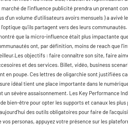
 marché de l’influence publicité prendra un prenant co
lus d’un volume d’utilisateurs avoirs mensuels ) a avivé 
 l’optique qu’ils partagent vers des leurs communauté
ontré que la micro-influence était plus impactante que
ommunautés ont, par définition, moins de reach que l’i
illeur.Les objectifs : faire connaître son site, faire aim
esoires et des services. Billet, vidéo, business scenari
nt en poupe. Ces lettres de oligarchie sont justifiées car
ure idéal tient une place importante dans le numérique
nt un sévère assaisonnement. Les Key Performance Indica
t de bien-être pour opter les supports et canaux les plu
ujourd’hui des outils obligatoires pour faire de l’acquis
e vos personas, appuyez votre présence sur les platefor