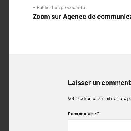
Navigation
Publication précédente
Zoom sur Agence de communica
de
l’article
Laisser un comment
Votre adresse e-mail ne sera p
Commentaire
*