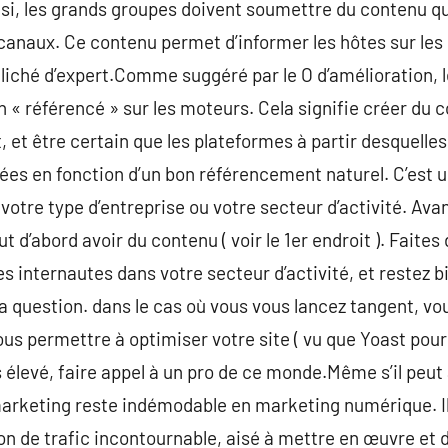
si, les grands groupes doivent soumettre du contenu qua
es canaux. Ce contenu permet d’informer les hôtes sur le
cliché d’expert.Comme suggéré par le O d’amélioration,
n « référencé » sur les moteurs. Cela signifie créer du 
t être certain que les plateformes à partir desquelles
isées en fonction d’un bon référencement naturel. C’est
t votre type d’entreprise ou votre secteur d’activité. Av
t d’abord avoir du contenu ( voir le 1er endroit ). Faites
les internautes dans votre secteur d’activité, et restez b
 la question. dans le cas où vous vous lancez tangent, v
us permettre à optimiser votre site ( vu que Yoast pour 
élevé, faire appel à un pro de ce monde.Même s’il peut à
arketing reste indémodable en marketing numérique. Il 
on de trafic incontournable, aisé à mettre en œuvre et 