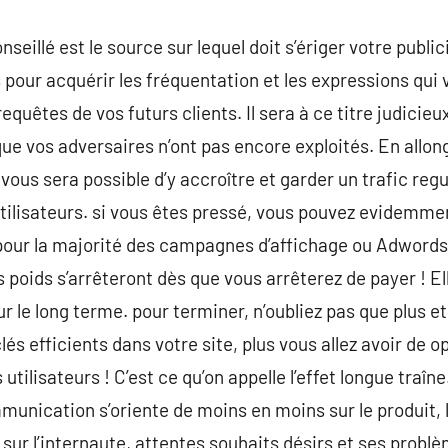
eillé est le source sur lequel doit s’ériger votre publici
pour acquérir les fréquentation et les expressions qui v
equêtes de vos futurs clients. Il sera à ce titre judicie
que vos adversaires n’ont pas encore exploités. En allon
 vous sera possible d’y accroître et garder un trafic regu
utilisateurs. si vous êtes pressé, vous pouvez evidemmen
pour la majorité des campagnes d’affichage ou Adwords
 poids s’arrêteront dès que vous arrêterez de payer ! E
ur le long terme. pour terminer, n’oubliez pas que plus 
lés efficients dans votre site, plus vous allez avoir de o
utilisateurs ! C’est ce qu’on appelle l’effet longue traî
unication s’oriente de moins en moins sur le produit, 
ur l’internaute, attentes souhaits désirs et ses probl