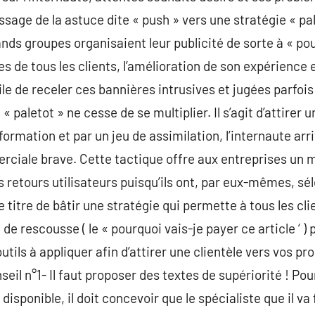
age de la astuce dite « push » vers une stratégie « pal
nds groupes organisaient leur publicité de sorte à « pou
s de tous les clients, l’amélioration de son expérience et 
ile de receler ces bannières intrusives et jugées parfoi
« paletot » ne cesse de se multiplier. Il s’agit d’attirer u
nformation et par un jeu de assimilation, l’internaute ar
rciale brave. Cette tactique offre aux entreprises un m
 retours utilisateurs puisqu’ils ont, par eux-mêmes, sé
 titre de bâtir une stratégie qui permette à tous les clie
de rescousse ( le « pourquoi vais-je payer ce article ‘ ) 
outils à appliquer afin d’attirer une clientèle vers vos pro
seil n°1- Il faut proposer des textes de supériorité ! Pou
disponible, il doit concevoir que le spécialiste que il va 