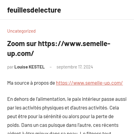
Aller
feuillesdelecture
au
contenu
Uncategorized
Zoom sur https://www.semelle-
up.com/
par
Louise KESTEL
septembre 17, 2024
Aucun
commentaire
Ma source à propos de
https://www.semelle-up.com/
En dehors de l’alimentation, le paix intérieur passe aussi
par les activités physiques et d’autres activités. Cela
peut être pour la sérénité ou alors pour la perte de
poids. Dans un cas puisque dans l’autre, ces récents
aident à être mieux dans sa peau. Le fitness tout