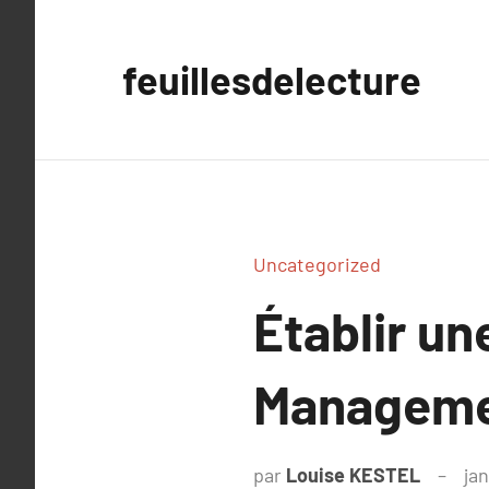
Aller
au
feuillesdelecture
contenu
Uncategorized
Établir un
Managemen
par
Louise KESTEL
jan