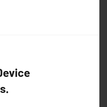
 Device
s.